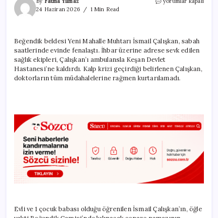
Edirne’de
By
Fatma Yılmaz
yorumlar kapalı
kalp
24 Haziran 2026
1 Min Read
krizi
geçiren
muhtar
Beğendik beldesi Yeni Mahalle Muhtarı İsmail Çalışkan, sabah
öldü
saatlerinde evinde fenalaştı. İhbar üzerine adrese sevk edilen
için
sağlık ekipleri, Çalışkan’ı ambulansla Keşan Devlet
Hastanesi’ne kaldırdı. Kalp krizi geçirdiği belirlenen Çalışkan,
doktorların tüm müdahalelerine rağmen kurtarılamadı.
Evli ve 1 çocuk babası olduğu öğrenilen İsmail Çalışkan’ın, öğle