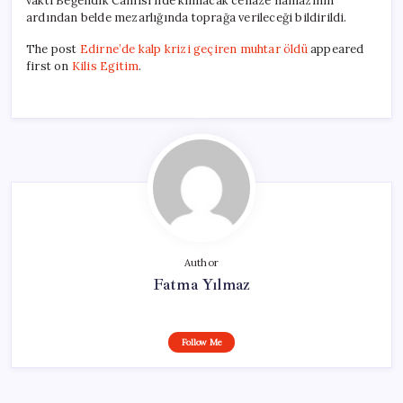
vakti Beğendik Camisi’nde kılınacak cenaze namazının
ardından belde mezarlığında toprağa verileceği bildirildi.
The post
Edirne’de kalp krizi geçiren muhtar öldü
appeared
first on
Kilis Egitim
.
Author
Fatma Yılmaz
Follow Me