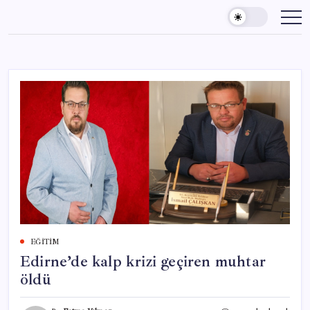
Skip
to
content
EĞITIM
Edirne’de kalp krizi geçiren muhtar
öldü