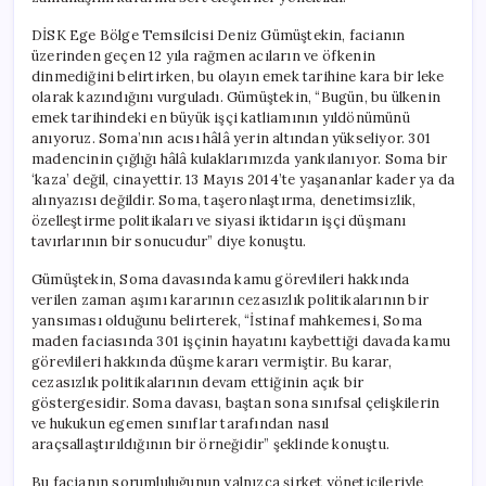
DİSK Ege Bölge Temsilcisi Deniz Gümüştekin, facianın
üzerinden geçen 12 yıla rağmen acıların ve öfkenin
dinmediğini belirtirken, bu olayın emek tarihine kara bir leke
olarak kazındığını vurguladı. Gümüştekin, “Bugün, bu ülkenin
emek tarihindeki en büyük işçi katliamının yıldönümünü
anıyoruz. Soma’nın acısı hâlâ yerin altından yükseliyor. 301
madencinin çığlığı hâlâ kulaklarımızda yankılanıyor. Soma bir
‘kaza’ değil, cinayettir. 13 Mayıs 2014’te yaşananlar kader ya da
alınyazısı değildir. Soma, taşeronlaştırma, denetimsizlik,
özelleştirme politikaları ve siyasi iktidarın işçi düşmanı
tavırlarının bir sonucudur” diye konuştu.
Gümüştekin, Soma davasında kamu görevlileri hakkında
verilen zaman aşımı kararının cezasızlık politikalarının bir
yansıması olduğunu belirterek, “İstinaf mahkemesi, Soma
maden faciasında 301 işçinin hayatını kaybettiği davada kamu
görevlileri hakkında düşme kararı vermiştir. Bu karar,
cezasızlık politikalarının devam ettiğinin açık bir
göstergesidir. Soma davası, baştan sona sınıfsal çelişkilerin
ve hukukun egemen sınıflar tarafından nasıl
araçsallaştırıldığının bir örneğidir” şeklinde konuştu.
Bu facianın sorumluluğunun yalnızca şirket yöneticileriyle