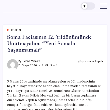
Skip
to
content
EĞITIM
Soma Faciasının 12. Yıldönümünde
Unutmayalım: “Yeni Somalar
Yaşanmamalı”
Soma
By
Fatma Yılmaz
yorumlar kapalı
Faciasının
13 Mayıs 2026
2 Min Read
12.
Yıldönümünde
Unutmayalım:
3 Mayıs 2014 tarihinde meydana gelen ve 301 madencinin
“Yeni
hayatını kaybetmesine neden olan Soma maden faciasının 12.
Somalar
Yaşanmamalı”
yılı dolayısıyla İzmir Emek ve Demokrasi Güçleri tarafından
için
Türkan Saylan Kültür Merkezi önünde bir basın toplantısı
düzenlendi. Yapılan açıklamada, Soma faciasının bir “iş
cinayeti” olduğu ifade edilerek, kamu görevlilerine dair
zamanaşımı kararına sert eleştiriler yöneltildi.